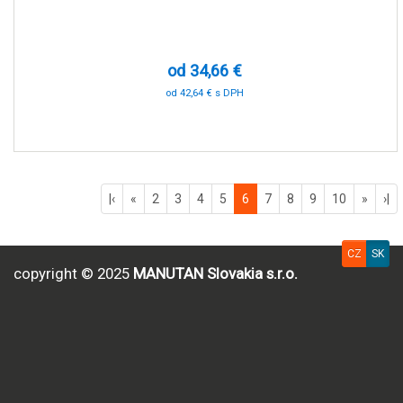
od 34,66 €
od 42,64 € s DPH
-90 %
|‹
«
2
3
4
5
6
7
8
9
10
»
›|
CZ
SK
copyright © 2025
MANUTAN Slovakia s.r.o.