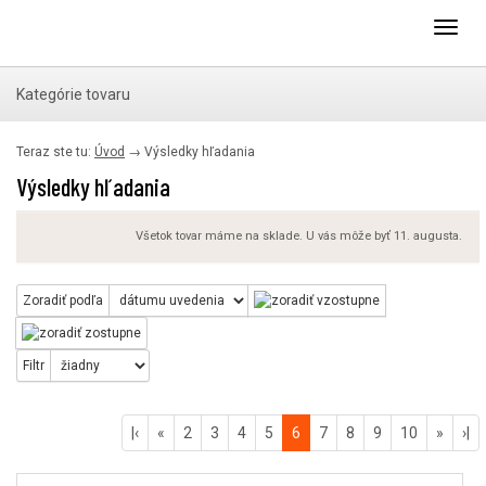
Toggl
navig
Kategórie tovaru
Teraz ste tu:
Úvod
→ Výsledky hľadania
Výsledky hľadania
Všetok tovar máme na sklade. U vás môže byť 11. augusta.
Zoradiť podľa
Filtr
|‹
«
2
3
4
5
6
7
8
9
10
»
›|