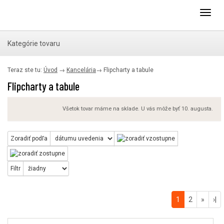
Toggl
navig
Kategórie tovaru
Teraz ste tu:
Úvod
→
Kancelária
→
Flipcharty a tabule
Flipcharty a tabule
Všetok tovar máme na sklade. U vás môže byť 10. augusta.
Zoradiť podľa
Filtr
1
2
»
›|