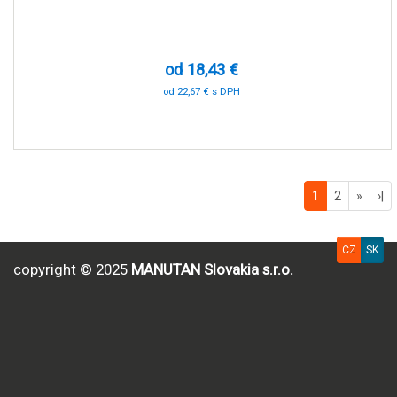
od 18,43 €
od 22,67 € s DPH
-91 %
1
2
»
›|
CZ
SK
copyright © 2025
MANUTAN Slovakia s.r.o.