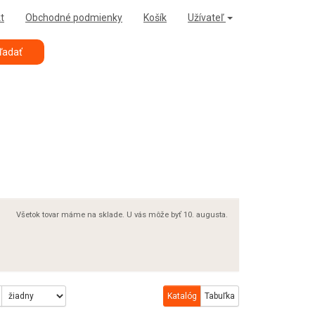
t
Obchodné podmienky
Košík
Užívateľ
ľadať
Všetok tovar máme na sklade. U vás môže byť 10. augusta.
Katalóg
Tabuľka