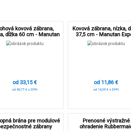
ohová kovová zábrana,
Kovová zábrana, nízka, d
ka, dĺžka 60 cm - Manutan
37,5 cm - Manutan Exp
Expert
od 33,15 €
od 11,86 €
od 40,77 € s DPH
od 14,59 € s DPH
-70 %
-80 %
lopná brána pre modulové
Prenosné výstražné
bezpečnostné zábrany
ohradenie Rubbermai