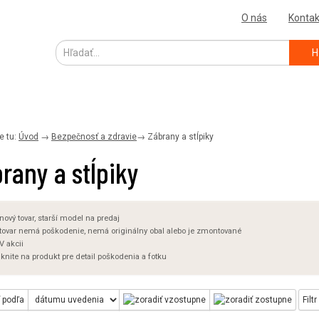
O nás
Kontak
H
e tu:
Úvod
→
Bezpečnosť a zdravie
→
Zábrany a stĺpiky
rany a stĺpiky
nový tovar, starší model na predaj
tovar nemá poškodenie, nemá originálny obal alebo je zmontované
V akcii
iknite na produkt pre detail poškodenia a fotku
 podľa
Filtr