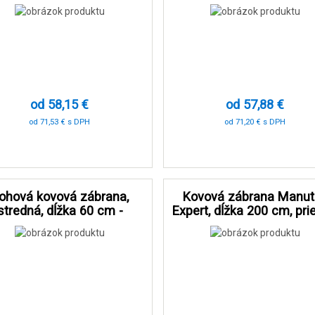
Dancop
Barricade
od 58,15 €
od 57,88 €
od 71,53 € s DPH
od 71,20 € s DPH
-89 %
-90 %
ohová kovová zábrana,
Kovová zábrana Manu
stredná, dĺžka 60 cm -
Expert, dĺžka 200 cm, pr
Manutan Expert
38 mm, čierna/žltá