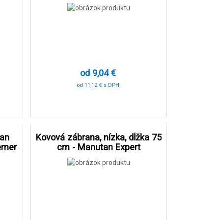
žltá/čierna
od 9,04 €
od 11,12 € s DPH
-90 %
tan
Kovová zábrana, nízka, dĺžka 75
iemer
cm - Manutan Expert