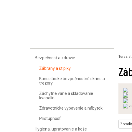
Uploader
Teraz st
Bezpečnosť a zdravie
Záb
Zábrany a stĺpiky
Kancelárske bezpečnostné skrine a
trezory
Záchytné vane a skladovanie
kvapalín
kl
Zdravotnícke vybavenie a nábytok
Prístupnosť
Zoradiť
Hygiena, upratovanie a koše