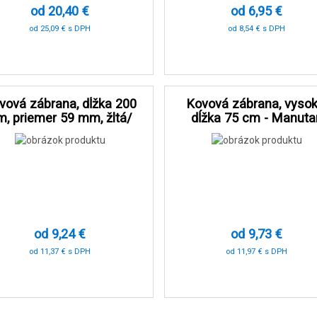
od 20,40 €
od 6,95 €
od 25,09 € s DPH
od 8,54 € s DPH
-80 %
-90 %
vová zábrana, dĺžka 200
Kovová zábrana, vysok
m, priemer 59 mm, žltá/
dĺžka 75 cm - Manuta
ierna - Manutan Expert
Expert
od 9,24 €
od 9,73 €
od 11,37 € s DPH
od 11,97 € s DPH
-90 %
-90 %