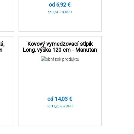
od 6,92 €
od 8,51 € s DPH
-91 %
á,
Kovový vymedzovací stĺpik
n
Long, výška 120 cm - Manutan
Expert
od 14,03 €
od 17,25 € s DPH
-81 %