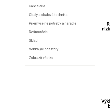
Kancelária
Obaly a obalová technika
Priemyselné potreby a náradie
R
níz
Reštaurácia
Sklad
Vonkajšie priestory
Zobraziť všetko
Výk