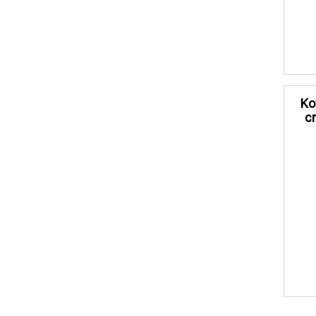
Ko
c
č