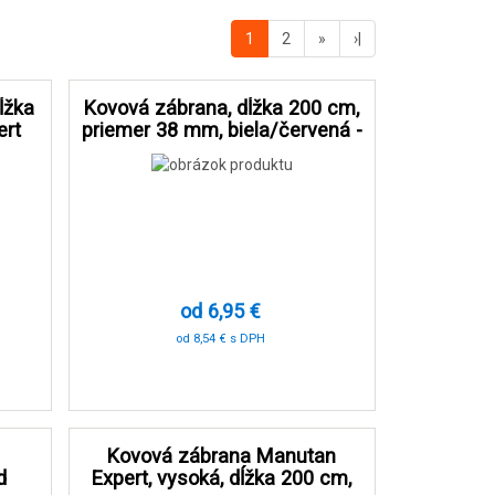
1
2
»
›|
ĺžka
Kovová zábrana, dĺžka 200 cm,
ert
priemer 38 mm, biela/červená -
Manutan Expert
od 6,95 €
od 8,54 € s DPH
-90 %
Kovová zábrana Manutan
d
Expert, vysoká, dĺžka 200 cm,