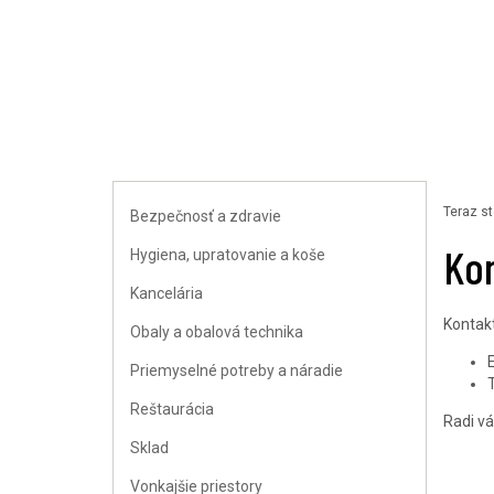
Uploader
Teraz st
Bezpečnosť a zdravie
Ko
Hygiena, upratovanie a koše
Kancelária
Kontakt
Obaly a obalová technika
Priemyselné potreby a náradie
Reštaurácia
Radi v
Sklad
Vonkajšie priestory