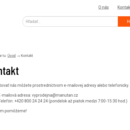
O nás
Kontak
H
e tu:
Úvod
→
Kontakt
ntakt
ovať nás môžete prostredníctvom e-mailovej adresy alebo telefonicky.
E-mailová adresa:
vyprodejna@manutan.cz
Telefón: +420 800 24 24 24 (pondelok až piatok medzi 7:00-15:30 hod.)
ám pomôžeme!