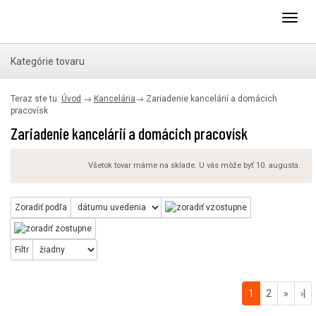
Toggl
navig
Kategórie tovaru
Teraz ste tu:
Úvod
→
Kancelária
→
Zariadenie kancelárií a domácich
pracovísk
Zariadenie kancelárií a domácich pracovísk
Všetok tovar máme na sklade. U vás môže byť 10. augusta.
Zoradiť podľa
Filtr
1
2
»
›|