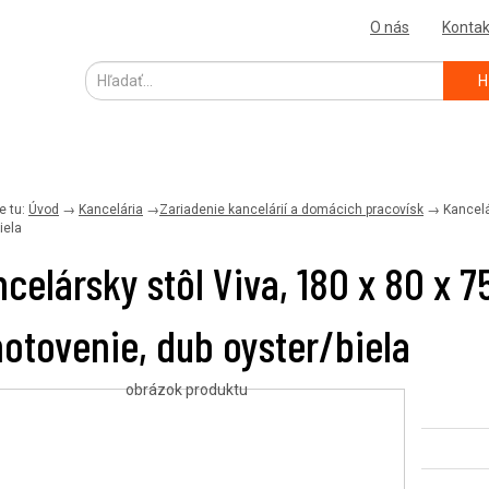
O nás
Kontak
H
e tu:
Úvod
→
Kancelária
→
Zariadenie kancelárií a domácich pracovísk
→
Kancelá
iela
celársky stôl Viva, 180 x 80 x 7
otovenie, dub oyster/biela