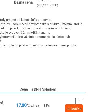
178,00 €
Bežná cena
(213,60 € s DPH)
toly určené do kancelárií a pracovní.
 stolovú dosku tvorí drevotrieska s hrúbkou 25 mm, stôl je
adnou priečkou v bielom alebo sivom vyhotovení.
oska je vybavená 2mm ABS hranami.
yhotovení buk/sivá, dub sonoma/biela alebo dub
a.
žné doplniť o prístavbu na rozšírenie pracovnej plochy.
Cena
s DPH
Skladom
ná
17,80
21,89
1 Ks