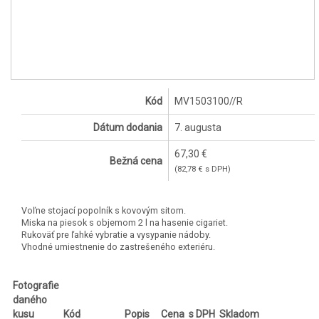
Kód
MV1503100//R
Dátum dodania
7. augusta
67,30 €
Bežná cena
(82,78 € s DPH)
Voľne stojací popolník s kovovým sitom.
Miska na piesok s objemom 2 l na hasenie cigariet.
Rukoväť pre ľahké vybratie a vysypanie nádoby.
Vhodné umiestnenie do zastrešeného exteriéru.
Fotografie
daného
kusu
Kód
Popis
Cena
s DPH
Skladom