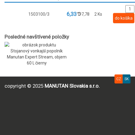
6,33
1503100/3
7,78
2 Ks
Posledné navštívené položky
Stojanový vonkajší popolník
Manutan Expert Stream, objem
60 l, čierny
CZ
SK
copyright © 2025
MANUTAN Slovakia s.r.o.