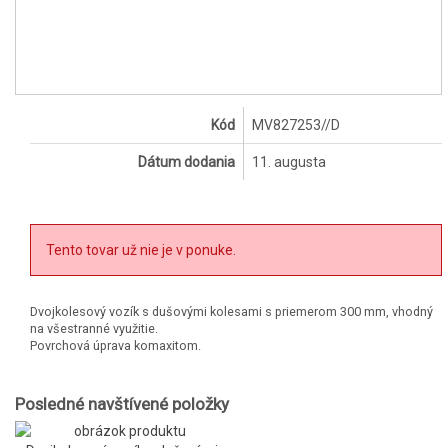
Kód
MV827253//D
Dátum dodania
11. augusta
Tento tovar už nie je v ponuke.
Dvojkolesový vozík s dušovými kolesami s priemerom 300 mm, vhodný
na všestranné využitie.
Povrchová úprava komaxitom.
Posledné navštívené položky