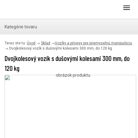
Toggl
navig
Kategórie tovaru
Teraz ste tu:
Úvod
→
Sklad
→
Vozíky a prívesy pre priemyselnú manipuláciu
→
Dvojkolesový vozík s dušovými kolesami 300 mm, do 120 kg
Dvojkolesový vozík s dušovými kolesami 300 mm, do
120 kg