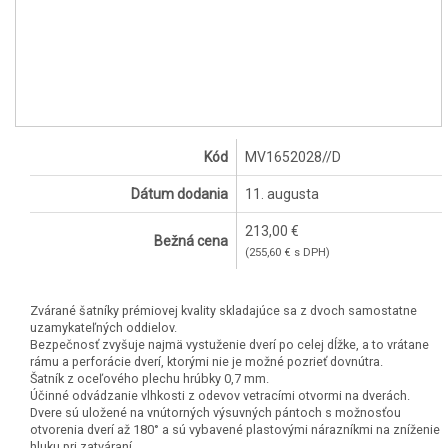
Kód
MV1652028//D
Dátum dodania
11. augusta
213,00 €
Bežná cena
(255,60 € s DPH)
Zvárané šatníky prémiovej kvality skladajúce sa z dvoch samostatne
uzamykateľných oddielov.
Bezpečnosť zvyšuje najmä vystuženie dverí po celej dĺžke, a to vrátane
rámu a perforácie dverí, ktorými nie je možné pozrieť dovnútra.
Šatník z oceľového plechu hrúbky 0,7 mm.
Účinné odvádzanie vlhkosti z odevov vetracími otvormi na dverách.
Dvere sú uložené na vnútorných výsuvných pántoch s možnosťou
otvorenia dverí až 180° a sú vybavené plastovými nárazníkmi na zníženie
hluku pri zatváraní.