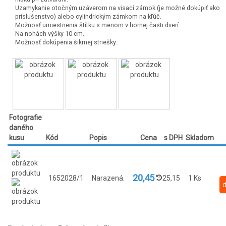
Uzamykanie otočným uzáverom na visací zámok (je možné dokúpiť ako
príslušenstvo) alebo cylindrickým zámkom na kľúč.
Možnosť umiestnenia štítku s menom v hornej časti dverí.
Na nohách výšky 10 cm.
Možnosť dokúpenia šikmej striešky.
Fotografie
daného
kusu
Kód
Popis
Cena
s DPH
Skladom
20,45
1652028/1
Narazená.
25,15
1 Ks