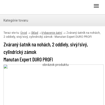
Toggl
navig
Kategórie tovaru
Teraz ste tu:
Úvod
→
Sklad
→
Vybavenie šatní
→
Zváraný šatník na nohách,
2 oddiely, sivý/sivý, cylindrický zámok - Manutan Expert DURO PROFI
Zváraný šatník na nohách, 2 oddiely, sivý/sivý,
cylindrický zámok
Manutan Expert DURO PROFI