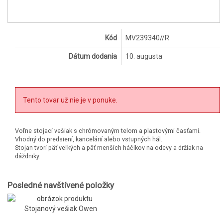
Kód
MV239340//R
Dátum dodania
10. augusta
Tento tovar už nie je v ponuke.
Voľne stojací vešiak s chrómovaným telom a plastovými časťami.
Vhodný do predsiení, kancelárií alebo vstupných hál.
Stojan tvorí päť veľkých a päť menších háčikov na odevy a držiak na
dáždniky.
Posledné navštívené položky
Stojanový vešiak Owen