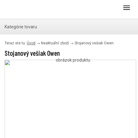
Toggl
navig
Kategórie tovaru
Teraz ste tu:
Úvod
→ Neaktuální zboží
→
Stojanový vešiak Owen
Stojanový vešiak Owen