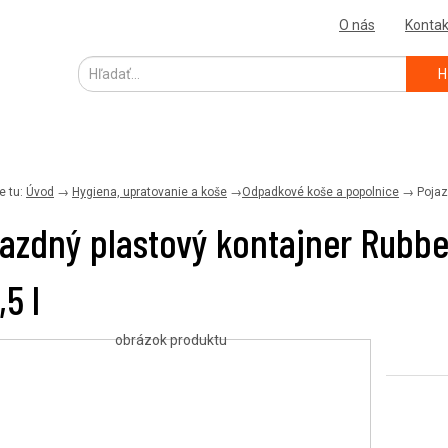
O nás
Kontak
H
e tu:
Úvod
→
Hygiena, upratovanie a koše
→
Odpadkové koše a popolnice
→
Pojaz
azdný plastový kontajner Rubb
,5 l