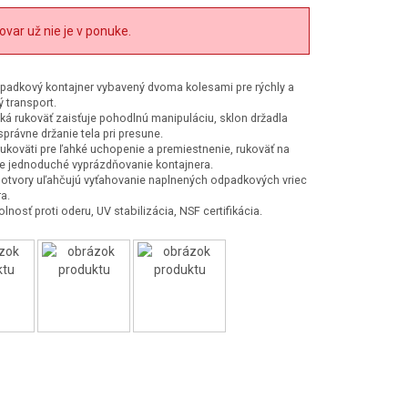
ovar už nie je v ponuke.
dpadkový kontajner vybavený dvoma kolesami pre rýchly a
 transport.
á rukoväť zaisťuje pohodlnú manipuláciu, sklon držadla
právne držanie tela pri presune.
ukoväti pre ľahké uchopenie a premiestnenie, rukoväť na
re jednoduché vyprázdňovanie kontajnera.
 otvory uľahčujú vyťahovanie naplnených odpadkových vriec
a.
nosť proti oderu, UV stabilizácia, NSF certifikácia.