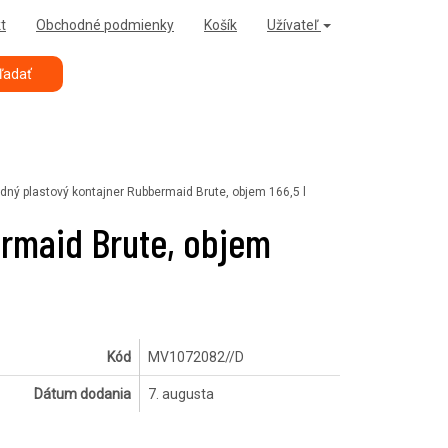
t
Obchodné podmienky
Košík
Užívateľ
ľadať
dný plastový kontajner Rubbermaid Brute, objem 166,5 l
ermaid Brute, objem
Kód
MV1072082//D
Dátum dodania
7. augusta