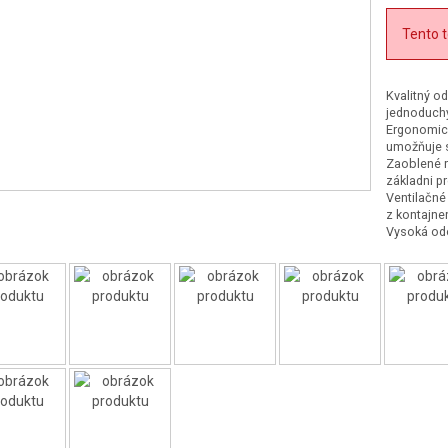
Tento t
Kvalitný o
jednoduchý
Ergonomick
umožňuje s
Zaoblené r
základni p
Ventilačné
z kontajner
Vysoká odol