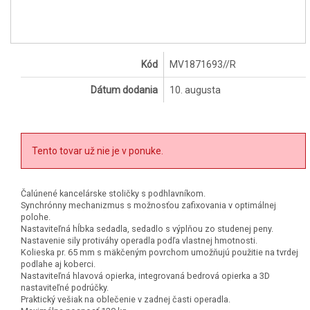
Kód
MV1871693//R
Dátum dodania
10. augusta
Tento tovar už nie je v ponuke.
Čalúnené kancelárske stoličky s podhlavníkom.
Synchrónny mechanizmus s možnosťou zafixovania v optimálnej
polohe.
Nastaviteľná hĺbka sedadla, sedadlo s výplňou zo studenej peny.
Nastavenie sily protiváhy operadla podľa vlastnej hmotnosti.
Kolieska pr. 65 mm s mäkčeným povrchom umožňujú použitie na tvrdej
podlahe aj koberci.
Nastaviteľná hlavová opierka, integrovaná bedrová opierka a 3D
nastaviteľné podrúčky.
Praktický vešiak na oblečenie v zadnej časti operadla.