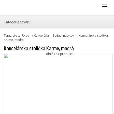
Toggl
navig
Kategórie tovaru
Teraz ste tu:
Úvod
→
Kancelária
→
Sedací nábytok
→
Kancelárska stolička
Karme, modrá
Kancelárska stolička Karme, modrá